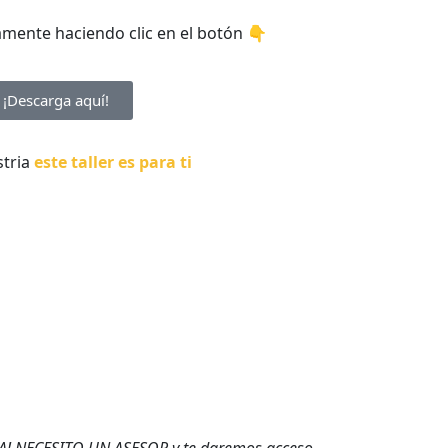
mente haciendo clic en el botón 👇
¡Descarga aquí!
stria
este taller es p
ar
a ti