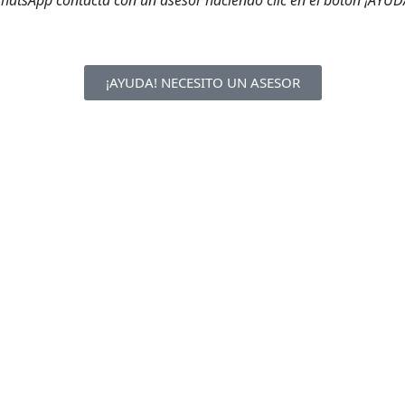
 WhatsApp contacta con un asesor haciendo clic en el botón ¡AY
¡AYUDA! NECESITO UN ASESOR