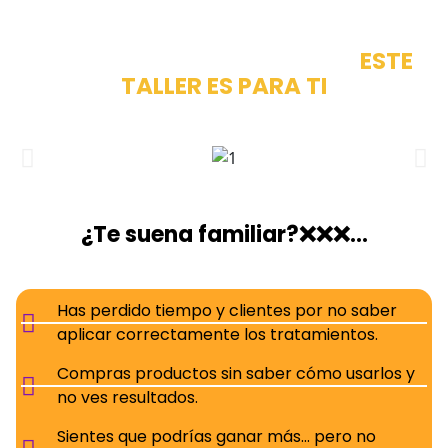
SI BUSCAR EMPRENDER TU PROPIO
NEGOCIO DE ESTETICA
O LLEVAR EL
QUE YA TIENES A OTRO NIVEL
ESTE
TALLER ES PARA TI
¿Te suena familiar?❌❌❌…
Has perdido tiempo y clientes por no saber
aplicar correctamente los tratamientos.
Compras productos sin saber cómo usarlos y
no ves resultados.
Sientes que podrías ganar más… pero no