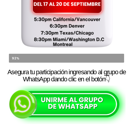
¡Últimos cupos disponibles!
92%
Asegura tu participación
ingresando al grupo de
WhatsApp
dando clic en el botón👇