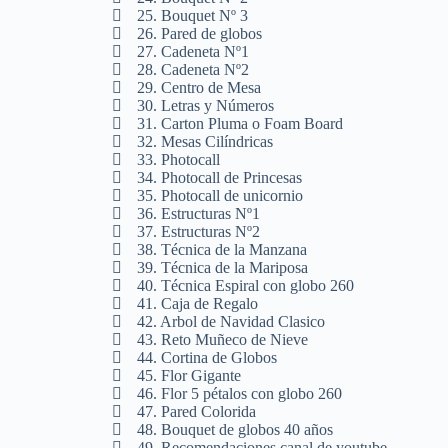
25. Bouquet Nº 3
26. Pared de globos
27. Cadeneta Nº1
28. Cadeneta Nº2
29. Centro de Mesa
30. Letras y Números
31. Carton Pluma o Foam Board
32. Mesas Cilíndricas
33. Photocall
34. Photocall de Princesas
35. Photocall de unicornio
36. Estructuras Nº1
37. Estructuras Nº2
38. Técnica de la Manzana
39. Técnica de la Mariposa
40. Técnica Espiral con globo 260
41. Caja de Regalo
42. Arbol de Navidad Clasico
43. Reto Muñeco de Nieve
44. Cortina de Globos
45. Flor Gigante
46. Flor 5 pétalos con globo 260
47. Pared Colorida
48. Bouquet de globos 40 años
49. Recomendaciones canal de youtube